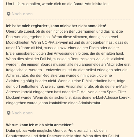
Um Hilfe zu erhalten, wende dich an die Board-Administration.
Nach oben
Ich habe mich registriert, kann mich aber nicht anmelden!
Überprüfe zuerst, ob du den richtigen Benutzernamen und das richtige
Passwort eingegeben hast. Wenn diese stimmen, dann gibt es zwei
Möglichkeiten. Wenn
COPPA
aktiviert ist und du angegeben hast, dass du
unter 13 Jahre alt bist, musst du bzw. einer deiner Eltern oder deiner
Erziehungsberechtigten den Anweisungen folgen, die du erhalten hast.
Wenn dies nicht der Fall ist, muss dein Benutzerkonto vielleicht aktiviert
werden. Bei einigen Boards müssen alle neu angemeldeten Mitglieder erst
freigeschaltet werden – entweder musst du dies selbst erledigen oder ein
Administrator. Bei der Registrierung wurde dir mitgeteilt, ob eine
Aktivierung nötig ist oder nicht. Wenn du eine E-Mail erhalten hast, folge
den dort enthaltenen Anweisungen. Ansonsten prüfe, ob du deine E-Mail-
Adresse korrekt eingegeben hast oder die E-Mail von einem Spam-Filter
blockiert wurde. Wenn du dir sicher bist, dass deine E-Mail-Adresse korrekt
eingegeben wurde, dann kontaktiere einen Administrator.
Nach oben
Warum kann ich mich nicht anmelden?
Dafür gibt es viele mögliche Gründe. Prüfe zunächst, ob dein
Benutzername und dein Passwort richtig sind. Wenn dies der Fall ist,