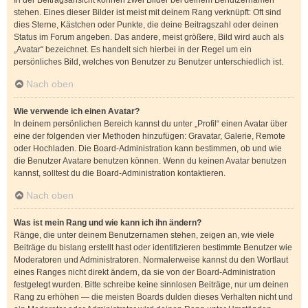
In der Beitragsansicht können zwei Bilder bei deinem Benutzernamen
stehen. Eines dieser Bilder ist meist mit deinem Rang verknüpft: Oft sind
dies Sterne, Kästchen oder Punkte, die deine Beitragszahl oder deinen
Status im Forum angeben. Das andere, meist größere, Bild wird auch als
„Avatar“ bezeichnet. Es handelt sich hierbei in der Regel um ein
persönliches Bild, welches von Benutzer zu Benutzer unterschiedlich ist.
Nach oben
Wie verwende ich einen Avatar?
In deinem persönlichen Bereich kannst du unter „Profil“ einen Avatar über
eine der folgenden vier Methoden hinzufügen: Gravatar, Galerie, Remote
oder Hochladen. Die Board-Administration kann bestimmen, ob und wie
die Benutzer Avatare benutzen können. Wenn du keinen Avatar benutzen
kannst, solltest du die Board-Administration kontaktieren.
Nach oben
Was ist mein Rang und wie kann ich ihn ändern?
Ränge, die unter deinem Benutzernamen stehen, zeigen an, wie viele
Beiträge du bislang erstellt hast oder identifizieren bestimmte Benutzer wie
Moderatoren und Administratoren. Normalerweise kannst du den Wortlaut
eines Ranges nicht direkt ändern, da sie von der Board-Administration
festgelegt wurden. Bitte schreibe keine sinnlosen Beiträge, nur um deinen
Rang zu erhöhen — die meisten Boards dulden dieses Verhalten nicht und