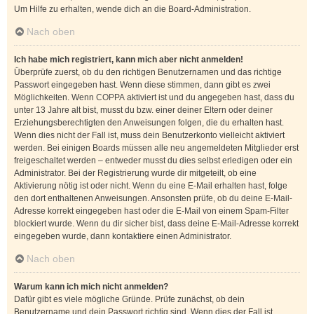
Um Hilfe zu erhalten, wende dich an die Board-Administration.
Nach oben
Ich habe mich registriert, kann mich aber nicht anmelden!
Überprüfe zuerst, ob du den richtigen Benutzernamen und das richtige
Passwort eingegeben hast. Wenn diese stimmen, dann gibt es zwei
Möglichkeiten. Wenn
COPPA
aktiviert ist und du angegeben hast, dass du
unter 13 Jahre alt bist, musst du bzw. einer deiner Eltern oder deiner
Erziehungsberechtigten den Anweisungen folgen, die du erhalten hast.
Wenn dies nicht der Fall ist, muss dein Benutzerkonto vielleicht aktiviert
werden. Bei einigen Boards müssen alle neu angemeldeten Mitglieder erst
freigeschaltet werden – entweder musst du dies selbst erledigen oder ein
Administrator. Bei der Registrierung wurde dir mitgeteilt, ob eine
Aktivierung nötig ist oder nicht. Wenn du eine E-Mail erhalten hast, folge
den dort enthaltenen Anweisungen. Ansonsten prüfe, ob du deine E-Mail-
Adresse korrekt eingegeben hast oder die E-Mail von einem Spam-Filter
blockiert wurde. Wenn du dir sicher bist, dass deine E-Mail-Adresse korrekt
eingegeben wurde, dann kontaktiere einen Administrator.
Nach oben
Warum kann ich mich nicht anmelden?
Dafür gibt es viele mögliche Gründe. Prüfe zunächst, ob dein
Benutzername und dein Passwort richtig sind. Wenn dies der Fall ist,