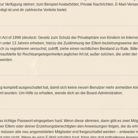
t zur Verfügung stehen: zum Beispiel Avatarbilder, Private Nachrichten, E-Mail-Vers
gt ist und dir zahlreiche Vorteile bietet.
Act of 1998 (deutsch: Gesetz zum Schutz der Privatsphäre von Kindern im Internet 
n unter 13 Jahren erheben, hierzu die Zustimmung der Eltern beziehungsweise de
ich zu registrieren versuchst, zutrifft, ziehe einen rechtlichen Beistand zu Rate. B
aufstelle für Rechtsangelegenheiten jeglicher Art ist; außer solchen, die unter de
 werden.
ung komplett ausgeschaltet hat, damit sich keine neuen Benutzer mehr anmelden kö
rt wurden. Um Hilfe zu erhalten, wende dich an die Board-Administration.
as richtige Passwort eingegeben hast. Wenn diese stimmen, dann gibt es zwei Mö
einer Eltern oder deiner Erziehungsberechtigten den Anweisungen folgen, die du erha
s müssen alle neu angemeldeten Mitglieder erst freigeschaltet werden – entweder mu
g ist oder nicht. Wenn du eine E-Mail erhalten hast, folge den dort enthaltenen Anw