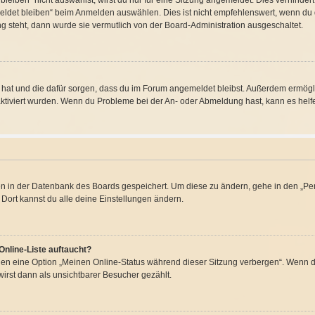
iben“ nicht auswählst, wirst du nur für eine Sitzung angemeldet. Dies verhinder
det bleiben“ beim Anmelden auswählen. Dies ist nicht empfehlenswert, wenn du d
ng steht, dann wurde sie vermutlich von der Board-Administration ausgeschaltet.
llt hat und die dafür sorgen, dass du im Forum angemeldet bleibst. Außerdem ermög
aktiviert wurden. Wenn du Probleme bei der An- oder Abmeldung hast, kann es helf
gen in der Datenbank des Boards gespeichert. Um diese zu ändern, gehe in den „Per
Dort kannst du alle deine Einstellungen ändern.
Online-Liste auftaucht?
ngen eine Option „Meinen Online-Status während dieser Sitzung verbergen“. Wenn du
irst dann als unsichtbarer Besucher gezählt.