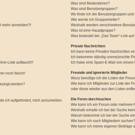
Was sind Moderatoren?
Was sind Benutzergruppen?
Wo finde ich die Benutzergruppen und w
Wie werde ich Gruppenleiter?
icht mehr anmelden?!
Weshalb werden verschiedene Benutzer
Was ist eine Hauptgruppe?
Was bedeutet der „Das Team“-Link auf d
Private Nachrichten
Ich kann keine Privaten Nachrichten ve
Ich bekomme ständig unerwünschte Pri
ine-Liste auftaucht?
Ich habe eine Spam-E-Mail von einem M
Freunde und ignorierte Mitglieder
mer noch falsch!
Wozu benötige ich die Listen der Freun
Wie kann ich Mitglieder zur Liste der F
gezeigt werden?
oder diese wieder aus den Listen entf
Die Foren durchsuchen
rde ich aufgefordert, mich anzumelden.
Wie kann ich ein Forum oder mehrere
Weshalb erhalte ich bei der Suche kei
Warum bekomme ich bei der Suche ein
Wie kann ich nach Mitgliedern suchen
Wie kann ich meine eigenen Beiträge