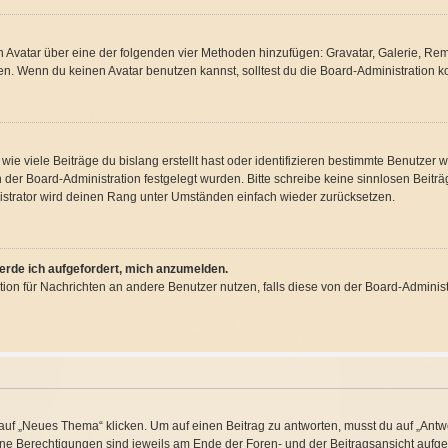
nen Avatar über eine der folgenden vier Methoden hinzufügen: Gravatar, Galerie, R
. Wenn du keinen Avatar benutzen kannst, solltest du die Board-Administration ko
ie viele Beiträge du bislang erstellt hast oder identifizieren bestimmte Benutzer
on der Board-Administration festgelegt wurden. Bitte schreibe keine sinnlosen Bei
istrator wird deinen Rang unter Umständen einfach wieder zurücksetzen.
werde ich aufgefordert, mich anzumelden.
nktion für Nachrichten an andere Benutzer nutzen, falls diese von der Board-Admini
f „Neues Thema“ klicken. Um auf einen Beitrag zu antworten, musst du auf „Antwor
eine Berechtigungen sind jeweils am Ende der Foren- und der Beitragsansicht aufgeli