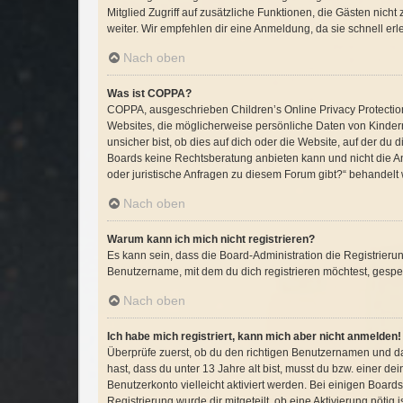
Mitglied Zugriff auf zusätzliche Funktionen, die Gästen nich
weiter. Wir empfehlen dir eine Anmeldung, da sie schnell erledi
Nach oben
Was ist COPPA?
COPPA, ausgeschrieben Children’s Online Privacy Protection 
Websites, die möglicherweise persönliche Daten von Kinder
unsicher bist, ob dies auf dich oder die Website, auf der du d
Boards keine Rechtsberatung anbieten kann und nicht die Anl
oder juristische Anfragen zu diesem Forum gibt?“ behandelt
Nach oben
Warum kann ich mich nicht registrieren?
Es kann sein, dass die Board-Administration die Registrier
Benutzername, mit dem du dich registrieren möchtest, gesper
Nach oben
Ich habe mich registriert, kann mich aber nicht anmelden!
Überprüfe zuerst, ob du den richtigen Benutzernamen und d
hast, dass du unter 13 Jahre alt bist, musst du bzw. einer d
Benutzerkonto vielleicht aktiviert werden. Bei einigen Board
Registrierung wurde dir mitgeteilt, ob eine Aktivierung nöti