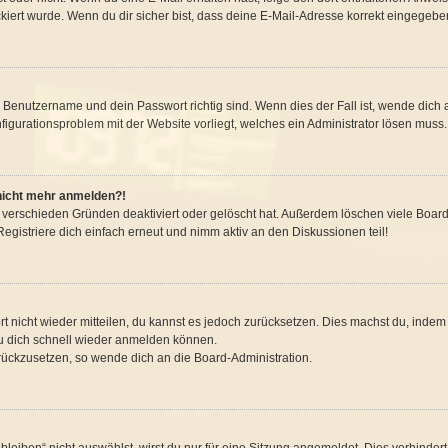
iert wurde. Wenn du dir sicher bist, dass deine E-Mail-Adresse korrekt eingegeben
n Benutzername und dein Passwort richtig sind. Wenn dies der Fall ist, wende dic
nfigurationsproblem mit der Website vorliegt, welches ein Administrator lösen muss.
r nicht mehr anmelden?!
 verschieden Gründen deaktiviert oder gelöscht hat. Außerdem löschen viele Boards
gistriere dich einfach erneut und nimm aktiv an den Diskussionen teil!
ort nicht wieder mitteilen, du kannst es jedoch zurücksetzen. Dies machst du, inde
du dich schnell wieder anmelden können.
urückzusetzen, so wende dich an die Board-Administration.