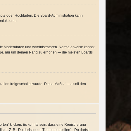
emote oder Hochladen. Die Board-Administration kann
ntaktieren.
 wie Moderatoren und Administratoren. Normalerweise kannst
träge, nur um deinen Rang zu erhöhen — die meisten Boards
stration freigeschaltet wurde. Diese Maßnahme soll den
ten“ klicken. Es könnte sein, dass eine Registrierung
stet. Z. B. „Du darfst neue Themen erstellen“, „Du darfst