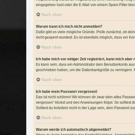
eingegeben hast oder die E-Mail von einem Spam-Filter block
Nach oben
Warum kann ich mich nicht anmelden?
Dafür gibt es viele mögliche Gründe. Prüfe zunächst, ob dei
nicht gesperrt wurdest. Es ist ebenfalls möglich, dass ein Ko
Nach oben
Ich habe mich vor einiger Zeit registriert, kann mich abe
Es kann sein, dass ein Administrator dein Benutzerkonto aus
geschrieben haben, um die Datenbankgröße zu verringern. Re
Nach oben
Ich habe mein Passwort vergessen!
Das ist nicht schlimm! Wir können dir zwar dein altes Passw
vergessen“ klickst und den Anweisungen folgst. So solltest 
Solltest du trotzdem nicht in der Lage sein, dein Passwort z
Nach oben
Warum werde ich automatisch abgemeldet?