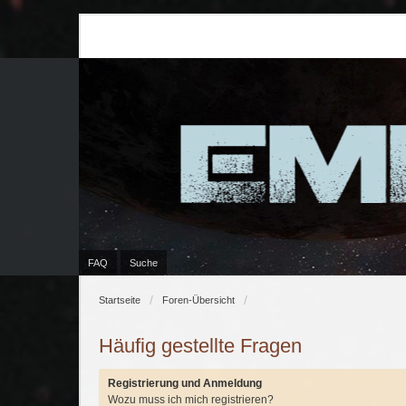
FAQ
Suche
Startseite
Foren-Übersicht
Häufig gestellte Fragen
Registrierung und Anmeldung
Wozu muss ich mich registrieren?