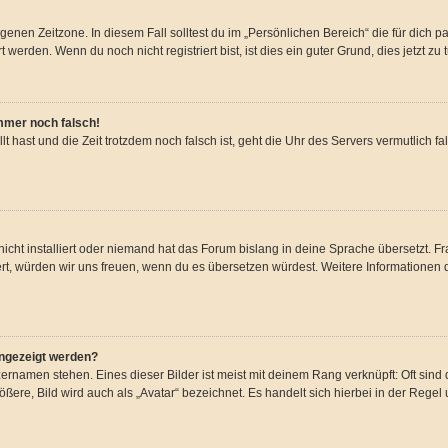
genen Zeitzone. In diesem Fall solltest du im „Persönlichen Bereich“ die für dich pa
erden. Wenn du noch nicht registriert bist, ist dies ein guter Grund, dies jetzt zu 
immer noch falsch!
llt hast und die Zeit trotzdem noch falsch ist, geht die Uhr des Servers vermutlich f
icht installiert oder niemand hat das Forum bislang in deine Sprache übersetzt. Fr
stiert, würden wir uns freuen, wenn du es übersetzen würdest. Weitere Information
angezeigt werden?
ernamen stehen. Eines dieser Bilder ist meist mit deinem Rang verknüpft: Oft sind 
ere, Bild wird auch als „Avatar“ bezeichnet. Es handelt sich hierbei in der Regel