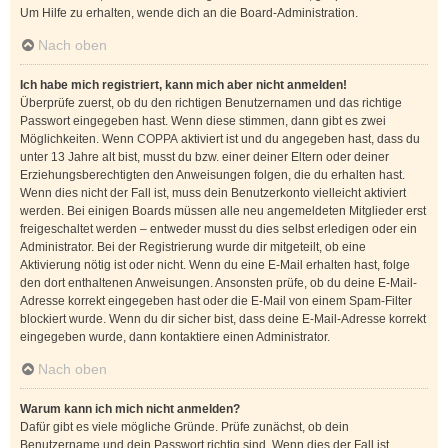
Um Hilfe zu erhalten, wende dich an die Board-Administration.
Nach oben
Ich habe mich registriert, kann mich aber nicht anmelden!
Überprüfe zuerst, ob du den richtigen Benutzernamen und das richtige
Passwort eingegeben hast. Wenn diese stimmen, dann gibt es zwei
Möglichkeiten. Wenn
COPPA
aktiviert ist und du angegeben hast, dass du
unter 13 Jahre alt bist, musst du bzw. einer deiner Eltern oder deiner
Erziehungsberechtigten den Anweisungen folgen, die du erhalten hast.
Wenn dies nicht der Fall ist, muss dein Benutzerkonto vielleicht aktiviert
werden. Bei einigen Boards müssen alle neu angemeldeten Mitglieder erst
freigeschaltet werden – entweder musst du dies selbst erledigen oder ein
Administrator. Bei der Registrierung wurde dir mitgeteilt, ob eine
Aktivierung nötig ist oder nicht. Wenn du eine E-Mail erhalten hast, folge
den dort enthaltenen Anweisungen. Ansonsten prüfe, ob du deine E-Mail-
Adresse korrekt eingegeben hast oder die E-Mail von einem Spam-Filter
blockiert wurde. Wenn du dir sicher bist, dass deine E-Mail-Adresse korrekt
eingegeben wurde, dann kontaktiere einen Administrator.
Nach oben
Warum kann ich mich nicht anmelden?
Dafür gibt es viele mögliche Gründe. Prüfe zunächst, ob dein
Benutzername und dein Passwort richtig sind. Wenn dies der Fall ist,