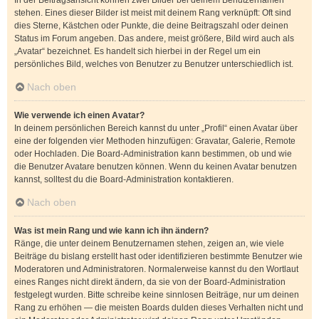
In der Beitragsansicht können zwei Bilder bei deinem Benutzernamen
stehen. Eines dieser Bilder ist meist mit deinem Rang verknüpft: Oft sind
dies Sterne, Kästchen oder Punkte, die deine Beitragszahl oder deinen
Status im Forum angeben. Das andere, meist größere, Bild wird auch als
„Avatar“ bezeichnet. Es handelt sich hierbei in der Regel um ein
persönliches Bild, welches von Benutzer zu Benutzer unterschiedlich ist.
Nach oben
Wie verwende ich einen Avatar?
In deinem persönlichen Bereich kannst du unter „Profil“ einen Avatar über
eine der folgenden vier Methoden hinzufügen: Gravatar, Galerie, Remote
oder Hochladen. Die Board-Administration kann bestimmen, ob und wie
die Benutzer Avatare benutzen können. Wenn du keinen Avatar benutzen
kannst, solltest du die Board-Administration kontaktieren.
Nach oben
Was ist mein Rang und wie kann ich ihn ändern?
Ränge, die unter deinem Benutzernamen stehen, zeigen an, wie viele
Beiträge du bislang erstellt hast oder identifizieren bestimmte Benutzer wie
Moderatoren und Administratoren. Normalerweise kannst du den Wortlaut
eines Ranges nicht direkt ändern, da sie von der Board-Administration
festgelegt wurden. Bitte schreibe keine sinnlosen Beiträge, nur um deinen
Rang zu erhöhen — die meisten Boards dulden dieses Verhalten nicht und