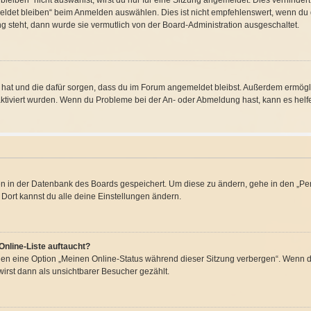
iben“ nicht auswählst, wirst du nur für eine Sitzung angemeldet. Dies verhinder
det bleiben“ beim Anmelden auswählen. Dies ist nicht empfehlenswert, wenn du d
ng steht, dann wurde sie vermutlich von der Board-Administration ausgeschaltet.
llt hat und die dafür sorgen, dass du im Forum angemeldet bleibst. Außerdem ermög
aktiviert wurden. Wenn du Probleme bei der An- oder Abmeldung hast, kann es helf
gen in der Datenbank des Boards gespeichert. Um diese zu ändern, gehe in den „Per
Dort kannst du alle deine Einstellungen ändern.
Online-Liste auftaucht?
ngen eine Option „Meinen Online-Status während dieser Sitzung verbergen“. Wenn du
irst dann als unsichtbarer Besucher gezählt.