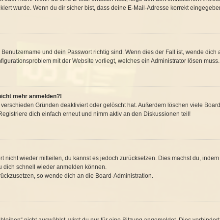
iert wurde. Wenn du dir sicher bist, dass deine E-Mail-Adresse korrekt eingegeben
n Benutzername und dein Passwort richtig sind. Wenn dies der Fall ist, wende dic
nfigurationsproblem mit der Website vorliegt, welches ein Administrator lösen muss.
r nicht mehr anmelden?!
 verschieden Gründen deaktiviert oder gelöscht hat. Außerdem löschen viele Boards
gistriere dich einfach erneut und nimm aktiv an den Diskussionen teil!
ort nicht wieder mitteilen, du kannst es jedoch zurücksetzen. Dies machst du, inde
du dich schnell wieder anmelden können.
urückzusetzen, so wende dich an die Board-Administration.