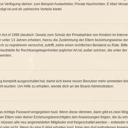
t zur Verfügung stehen: zum Beispiel Avatarbilder, Private Nachrichten, E-Mail-Vers
gt ist und dir zahlreiche Vorteile bietet.
Act of 1998 (deutsch: Gesetz zum Schutz der Privatsphäre von Kindern im Internet 
n unter 13 Jahren erheben, hierzu die Zustimmung der Eltern beziehungsweise de
ich zu registrieren versuchst, zutrifft, ziehe einen rechtlichen Beistand zu Rate. B
aufstelle für Rechtsangelegenheiten jeglicher Art ist; außer solchen, die unter de
 werden.
ung komplett ausgeschaltet hat, damit sich keine neuen Benutzer mehr anmelden kö
rt wurden. Um Hilfe zu erhalten, wende dich an die Board-Administration.
as richtige Passwort eingegeben hast. Wenn diese stimmen, dann gibt es zwei Mö
einer Eltern oder deiner Erziehungsberechtigten den Anweisungen folgen, die du erha
s müssen alle neu angemeldeten Mitglieder erst freigeschaltet werden – entweder mu
g ist oder nicht. Wenn du eine E-Mail erhalten hast, folge den dort enthaltenen Anw