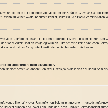
nen Avatar über eine der folgenden vier Methoden hinzufügen: Gravatar, Galerie, R
. Wenn du keinen Avatar benutzen kannst, solltest du die Board-Administration ko
ie viele Beiträge du bislang erstellt hast oder identifizieren bestimmte Benutzer
on der Board-Administration festgelegt wurden. Bitte schreibe keine sinnlosen Bei
istrator wird deinen Rang unter Umständen einfach wieder zurücksetzen.
werde ich aufgefordert, mich anzumelden.
nktion für Nachrichten an andere Benutzer nutzen, falls diese von der Board-Admini
f „Neues Thema“ klicken. Um auf einen Beitrag zu antworten, musst du auf „Antwor
eine Berechtigungen sind jeweils am Ende der Foren- und der Beitragsansicht aufgeli