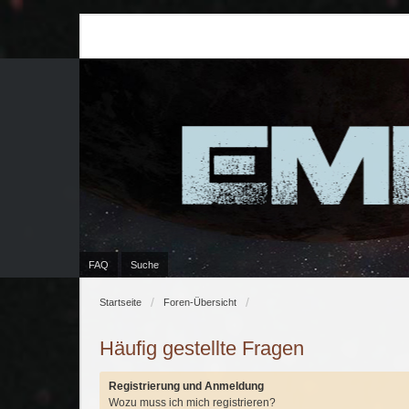
FAQ
Suche
Startseite
Foren-Übersicht
Häufig gestellte Fragen
Registrierung und Anmeldung
Wozu muss ich mich registrieren?