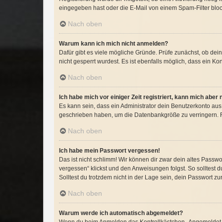
eingegeben hast oder die E-Mail von einem Spam-Filter block
Nach oben
Warum kann ich mich nicht anmelden?
Dafür gibt es viele mögliche Gründe. Prüfe zunächst, ob dei
nicht gesperrt wurdest. Es ist ebenfalls möglich, dass ein Ko
Nach oben
Ich habe mich vor einiger Zeit registriert, kann mich abe
Es kann sein, dass ein Administrator dein Benutzerkonto aus
geschrieben haben, um die Datenbankgröße zu verringern. Re
Nach oben
Ich habe mein Passwort vergessen!
Das ist nicht schlimm! Wir können dir zwar dein altes Passw
vergessen“ klickst und den Anweisungen folgst. So solltest 
Solltest du trotzdem nicht in der Lage sein, dein Passwort z
Nach oben
Warum werde ich automatisch abgemeldet?