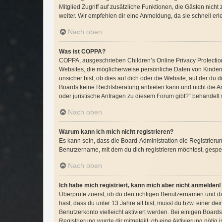
Mitglied Zugriff auf zusätzliche Funktionen, die Gästen nich
weiter. Wir empfehlen dir eine Anmeldung, da sie schnell erledi
Nach oben
Was ist COPPA?
COPPA, ausgeschrieben Children’s Online Privacy Protection 
Websites, die möglicherweise persönliche Daten von Kinder
unsicher bist, ob dies auf dich oder die Website, auf der du d
Boards keine Rechtsberatung anbieten kann und nicht die Anl
oder juristische Anfragen zu diesem Forum gibt?“ behandelt
Nach oben
Warum kann ich mich nicht registrieren?
Es kann sein, dass die Board-Administration die Registrier
Benutzername, mit dem du dich registrieren möchtest, gesper
Nach oben
Ich habe mich registriert, kann mich aber nicht anmelden!
Überprüfe zuerst, ob du den richtigen Benutzernamen und d
hast, dass du unter 13 Jahre alt bist, musst du bzw. einer d
Benutzerkonto vielleicht aktiviert werden. Bei einigen Board
Registrierung wurde dir mitgeteilt, ob eine Aktivierung nöti