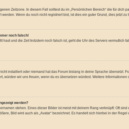
genen Zeitzone. In diesem Fall solltest du im „Persönlichen Bereich“ die für dich pa
erden. Wenn du noch nicht registriert bist, ist dies ein guter Grund, dies jetzt zu 
immer noch falsch!
llt hast und die Zeit trotzdem noch falsch ist, geht die Uhr des Servers vermutlich f
icht installiert oder niemand hat das Forum bislang in deine Sprache übersetzt. Fr
stiert, würden wir uns freuen, wenn du es übersetzen würdest. Weitere Information
angezeigt werden?
ernamen stehen. Eines dieser Bilder ist meist mit deinem Rang verknüpft: Oft sind 
ere, Bild wird auch als „Avatar“ bezeichnet. Es handelt sich hierbei in der Regel