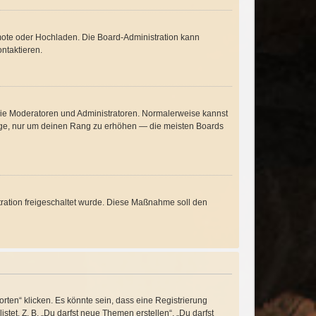
emote oder Hochladen. Die Board-Administration kann
ntaktieren.
 wie Moderatoren und Administratoren. Normalerweise kannst
träge, nur um deinen Rang zu erhöhen — die meisten Boards
stration freigeschaltet wurde. Diese Maßnahme soll den
ten“ klicken. Es könnte sein, dass eine Registrierung
stet. Z. B. „Du darfst neue Themen erstellen“, „Du darfst