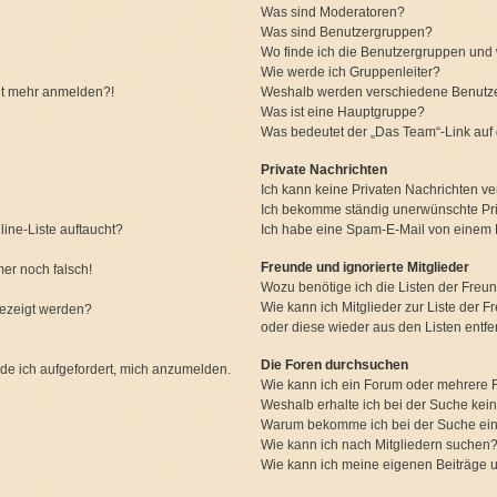
Was sind Moderatoren?
Was sind Benutzergruppen?
Wo finde ich die Benutzergruppen und w
Wie werde ich Gruppenleiter?
icht mehr anmelden?!
Weshalb werden verschiedene Benutzer
Was ist eine Hauptgruppe?
Was bedeutet der „Das Team“-Link auf d
Private Nachrichten
Ich kann keine Privaten Nachrichten ve
Ich bekomme ständig unerwünschte Pri
ine-Liste auftaucht?
Ich habe eine Spam-E-Mail von einem M
Freunde und ignorierte Mitglieder
mer noch falsch!
Wozu benötige ich die Listen der Freun
Wie kann ich Mitglieder zur Liste der F
gezeigt werden?
oder diese wieder aus den Listen entf
Die Foren durchsuchen
rde ich aufgefordert, mich anzumelden.
Wie kann ich ein Forum oder mehrere
Weshalb erhalte ich bei der Suche kei
Warum bekomme ich bei der Suche ein
Wie kann ich nach Mitgliedern suchen
Wie kann ich meine eigenen Beiträge