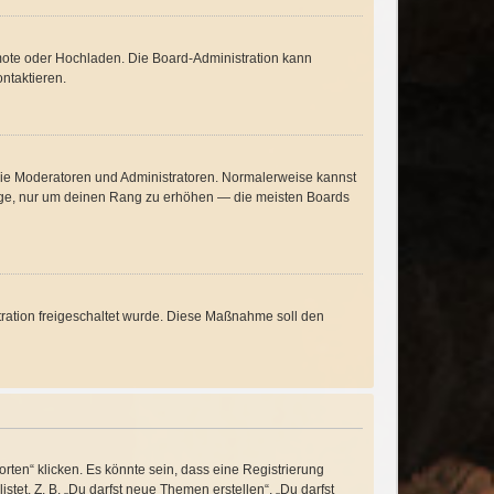
emote oder Hochladen. Die Board-Administration kann
ntaktieren.
 wie Moderatoren und Administratoren. Normalerweise kannst
träge, nur um deinen Rang zu erhöhen — die meisten Boards
stration freigeschaltet wurde. Diese Maßnahme soll den
ten“ klicken. Es könnte sein, dass eine Registrierung
stet. Z. B. „Du darfst neue Themen erstellen“, „Du darfst