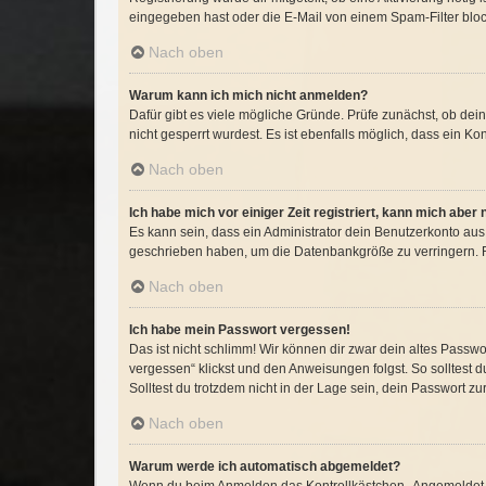
eingegeben hast oder die E-Mail von einem Spam-Filter block
Nach oben
Warum kann ich mich nicht anmelden?
Dafür gibt es viele mögliche Gründe. Prüfe zunächst, ob dei
nicht gesperrt wurdest. Es ist ebenfalls möglich, dass ein Ko
Nach oben
Ich habe mich vor einiger Zeit registriert, kann mich abe
Es kann sein, dass ein Administrator dein Benutzerkonto aus
geschrieben haben, um die Datenbankgröße zu verringern. Re
Nach oben
Ich habe mein Passwort vergessen!
Das ist nicht schlimm! Wir können dir zwar dein altes Passw
vergessen“ klickst und den Anweisungen folgst. So solltest 
Solltest du trotzdem nicht in der Lage sein, dein Passwort z
Nach oben
Warum werde ich automatisch abgemeldet?