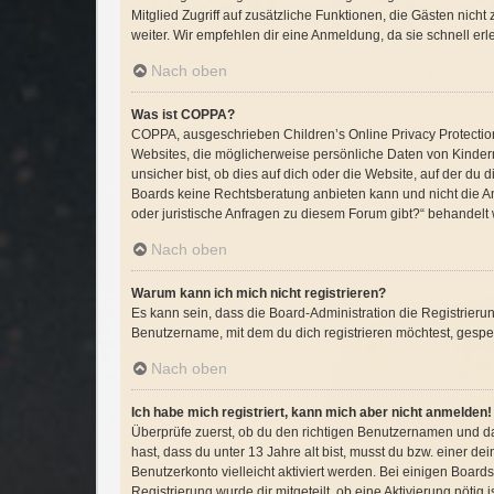
Mitglied Zugriff auf zusätzliche Funktionen, die Gästen nich
weiter. Wir empfehlen dir eine Anmeldung, da sie schnell erledi
Nach oben
Was ist COPPA?
COPPA, ausgeschrieben Children’s Online Privacy Protection 
Websites, die möglicherweise persönliche Daten von Kinder
unsicher bist, ob dies auf dich oder die Website, auf der du d
Boards keine Rechtsberatung anbieten kann und nicht die Anl
oder juristische Anfragen zu diesem Forum gibt?“ behandelt
Nach oben
Warum kann ich mich nicht registrieren?
Es kann sein, dass die Board-Administration die Registrier
Benutzername, mit dem du dich registrieren möchtest, gesper
Nach oben
Ich habe mich registriert, kann mich aber nicht anmelden!
Überprüfe zuerst, ob du den richtigen Benutzernamen und d
hast, dass du unter 13 Jahre alt bist, musst du bzw. einer d
Benutzerkonto vielleicht aktiviert werden. Bei einigen Board
Registrierung wurde dir mitgeteilt, ob eine Aktivierung nöti