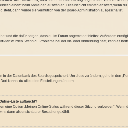
iben“ nicht auswählst, wirst du nur für eine Sitzung angemeldet. Dies verhinder
det bleiben“ beim Anmelden auswählen. Dies ist nicht empfehlenswert, wenn du d
ng steht, dann wurde sie vermutlich von der Board-Administration ausgeschaltet.
llt hat und die dafür sorgen, dass du im Forum angemeldet bleibst. Außerdem ermög
aktiviert wurden. Wenn du Probleme bei der An- oder Abmeldung hast, kann es helf
gen in der Datenbank des Boards gespeichert. Um diese zu ändern, gehe in den „Per
Dort kannst du alle deine Einstellungen ändern.
Online-Liste auftaucht?
ngen eine Option „Meinen Online-Status während dieser Sitzung verbergen“. Wenn du
irst dann als unsichtbarer Besucher gezählt.