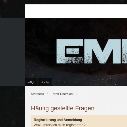
FAQ
Suche
Startseite
Foren-Übersicht
Häufig gestellte Fragen
Registrierung und Anmeldung
Wozu muss ich mich registrieren?