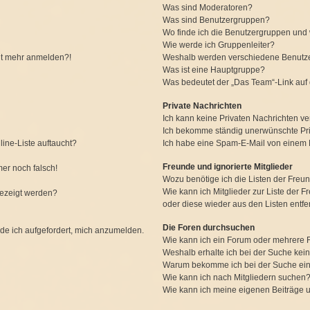
Was sind Moderatoren?
Was sind Benutzergruppen?
Wo finde ich die Benutzergruppen und w
Wie werde ich Gruppenleiter?
icht mehr anmelden?!
Weshalb werden verschiedene Benutzer
Was ist eine Hauptgruppe?
Was bedeutet der „Das Team“-Link auf d
Private Nachrichten
Ich kann keine Privaten Nachrichten ve
Ich bekomme ständig unerwünschte Pri
ine-Liste auftaucht?
Ich habe eine Spam-E-Mail von einem M
Freunde und ignorierte Mitglieder
mer noch falsch!
Wozu benötige ich die Listen der Freun
Wie kann ich Mitglieder zur Liste der F
gezeigt werden?
oder diese wieder aus den Listen entf
Die Foren durchsuchen
rde ich aufgefordert, mich anzumelden.
Wie kann ich ein Forum oder mehrere
Weshalb erhalte ich bei der Suche kei
Warum bekomme ich bei der Suche ein
Wie kann ich nach Mitgliedern suchen
Wie kann ich meine eigenen Beiträge