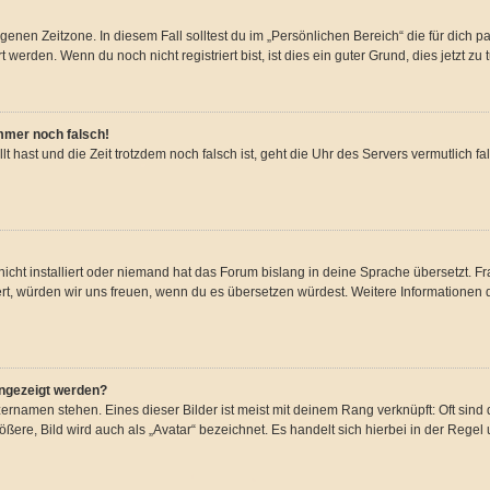
genen Zeitzone. In diesem Fall solltest du im „Persönlichen Bereich“ die für dich pa
erden. Wenn du noch nicht registriert bist, ist dies ein guter Grund, dies jetzt zu 
immer noch falsch!
llt hast und die Zeit trotzdem noch falsch ist, geht die Uhr des Servers vermutlich f
icht installiert oder niemand hat das Forum bislang in deine Sprache übersetzt. Fr
stiert, würden wir uns freuen, wenn du es übersetzen würdest. Weitere Information
angezeigt werden?
ernamen stehen. Eines dieser Bilder ist meist mit deinem Rang verknüpft: Oft sind 
ere, Bild wird auch als „Avatar“ bezeichnet. Es handelt sich hierbei in der Regel