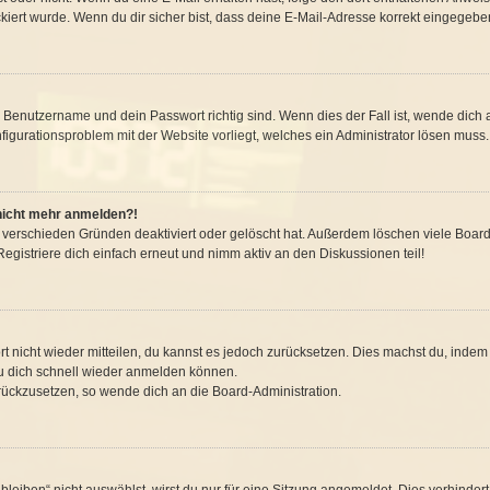
iert wurde. Wenn du dir sicher bist, dass deine E-Mail-Adresse korrekt eingegeben
n Benutzername und dein Passwort richtig sind. Wenn dies der Fall ist, wende dic
nfigurationsproblem mit der Website vorliegt, welches ein Administrator lösen muss.
r nicht mehr anmelden?!
 verschieden Gründen deaktiviert oder gelöscht hat. Außerdem löschen viele Boards
gistriere dich einfach erneut und nimm aktiv an den Diskussionen teil!
ort nicht wieder mitteilen, du kannst es jedoch zurücksetzen. Dies machst du, inde
du dich schnell wieder anmelden können.
urückzusetzen, so wende dich an die Board-Administration.