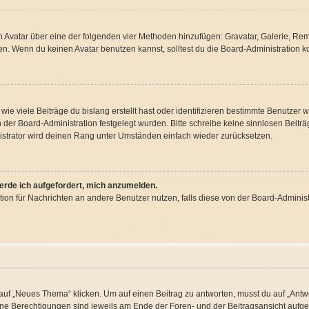
nen Avatar über eine der folgenden vier Methoden hinzufügen: Gravatar, Galerie, R
. Wenn du keinen Avatar benutzen kannst, solltest du die Board-Administration ko
ie viele Beiträge du bislang erstellt hast oder identifizieren bestimmte Benutzer
on der Board-Administration festgelegt wurden. Bitte schreibe keine sinnlosen Bei
istrator wird deinen Rang unter Umständen einfach wieder zurücksetzen.
werde ich aufgefordert, mich anzumelden.
nktion für Nachrichten an andere Benutzer nutzen, falls diese von der Board-Admini
f „Neues Thema“ klicken. Um auf einen Beitrag zu antworten, musst du auf „Antwor
eine Berechtigungen sind jeweils am Ende der Foren- und der Beitragsansicht aufgeli