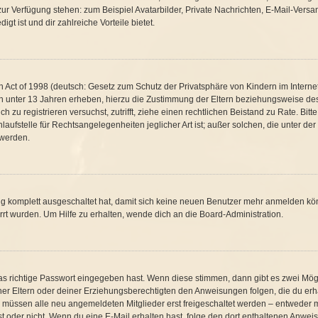
t zur Verfügung stehen: zum Beispiel Avatarbilder, Private Nachrichten, E-Mail-Vers
gt ist und dir zahlreiche Vorteile bietet.
Act of 1998 (deutsch: Gesetz zum Schutz der Privatsphäre von Kindern im Internet 
n unter 13 Jahren erheben, hierzu die Zustimmung der Eltern beziehungsweise de
ich zu registrieren versuchst, zutrifft, ziehe einen rechtlichen Beistand zu Rate. B
aufstelle für Rechtsangelegenheiten jeglicher Art ist; außer solchen, die unter de
 werden.
ung komplett ausgeschaltet hat, damit sich keine neuen Benutzer mehr anmelden kö
rt wurden. Um Hilfe zu erhalten, wende dich an die Board-Administration.
as richtige Passwort eingegeben hast. Wenn diese stimmen, dann gibt es zwei Mö
einer Eltern oder deiner Erziehungsberechtigten den Anweisungen folgen, die du erha
s müssen alle neu angemeldeten Mitglieder erst freigeschaltet werden – entweder mu
g ist oder nicht. Wenn du eine E-Mail erhalten hast, folge den dort enthaltenen Anw