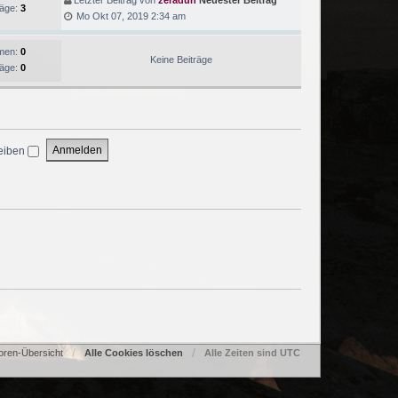
Letzter Beitrag von
zeradun
Neuester Beitrag
räge:
3
Mo Okt 07, 2019 2:34 am
men:
0
Keine Beiträge
räge:
0
eiben
oren-Übersicht
Alle Cookies löschen
Alle Zeiten sind
UTC