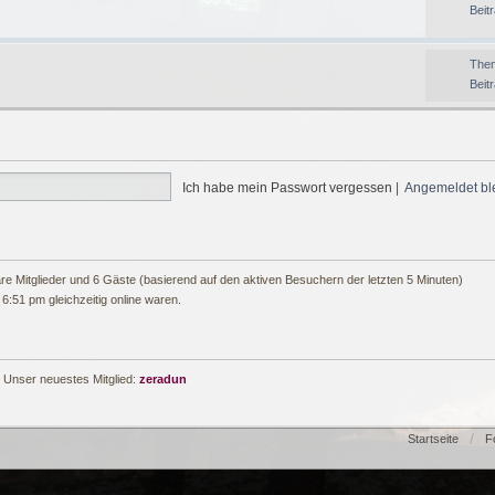
Beit
The
Beit
Ich habe mein Passwort vergessen
|
Angemeldet bl
bare Mitglieder und 6 Gäste (basierend auf den aktiven Besuchern der letzten 5 Minuten)
6:51 pm gleichzeitig online waren.
 Unser neuestes Mitglied:
zeradun
Startseite
F