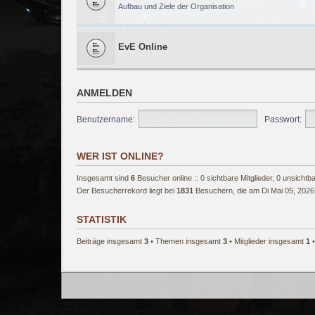
Aufbau und Ziele der Organisation
EvE Online
ANMELDEN
Benutzername:
Passwort:
WER IST ONLINE?
Insgesamt sind
6
Besucher online :: 0 sichtbare Mitglieder, 0 unsicht
Der Besucherrekord liegt bei
1831
Besuchern, die am Di Mai 05, 2026 
STATISTIK
Beiträge insgesamt
3
• Themen insgesamt
3
• Mitglieder insgesamt
1
•