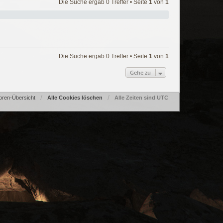
Die Suche ergab 0 Treffer • Seite
1
von
1
Die Suche ergab 0 Treffer • Seite
1
von
1
Gehe zu
oren-Übersicht
Alle Cookies löschen
Alle Zeiten sind
UTC