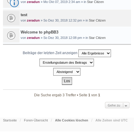
von
zeradun
» Mo Okt 07, 2019 2:34 am » in
Star Citizen
test
von
zeradun
» So Dez 30, 2018 12:32 pm » in
Star Citizen
Welcome to phpBB3
von
zeradun
» So Dez 30, 2018 12:08 pm » in
Star Citizen
Beiträge der letzten Zeit anzeigen
Die Suche ergab 3 Treffer • Seite
1
von
1
Gehe zu
Startseite
Foren-Übersicht
Alle Cookies löschen
Alle Zeiten sind
UTC