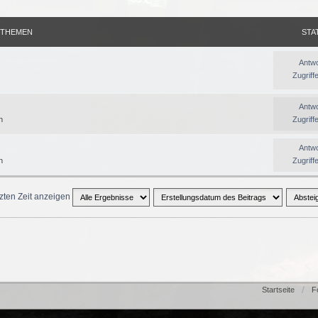
THEMEN
STA
Antwo
Zugriff
Antwo
n
Zugriff
Antwo
n
Zugriff
tzten Zeit anzeigen
Startseite
F