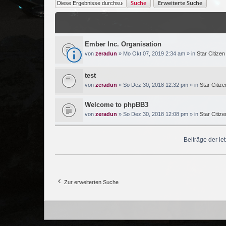
Suche
Erweiterte Suche
Ember Inc. Organisation
von
zeradun
» Mo Okt 07, 2019 2:34 am » in
Star Citizen
test
von
zeradun
» So Dez 30, 2018 12:32 pm » in
Star Citize
Welcome to phpBB3
von
zeradun
» So Dez 30, 2018 12:08 pm » in
Star Citize
Beiträge der le
Zur erweiterten Suche