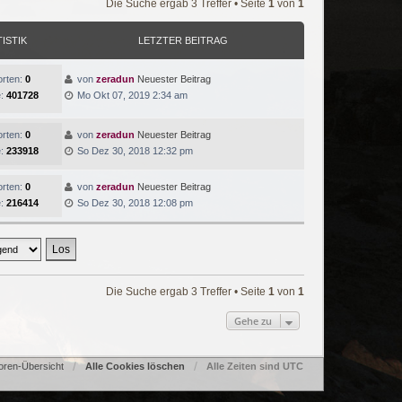
Die Suche ergab 3 Treffer • Seite
1
von
1
TISTIK
LETZTER BEITRAG
rten:
0
von
zeradun
Neuester Beitrag
e:
401728
Mo Okt 07, 2019 2:34 am
rten:
0
von
zeradun
Neuester Beitrag
e:
233918
So Dez 30, 2018 12:32 pm
rten:
0
von
zeradun
Neuester Beitrag
e:
216414
So Dez 30, 2018 12:08 pm
Die Suche ergab 3 Treffer • Seite
1
von
1
Gehe zu
oren-Übersicht
Alle Cookies löschen
Alle Zeiten sind
UTC