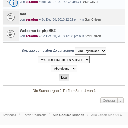
von
zeradun
» Mo Okt 07, 2019 2:34 am » in
Star Citizen
test
von
zeradun
» So Dez 30, 2018 12:32 pm » in
Star Citizen
Welcome to phpBB3
von
zeradun
» So Dez 30, 2018 12:08 pm » in
Star Citizen
Beiträge der letzten Zeit anzeigen
Die Suche ergab 3 Treffer • Seite
1
von
1
Gehe zu
Startseite
Foren-Übersicht
Alle Cookies löschen
Alle Zeiten sind
UTC