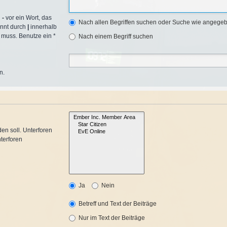
n
-
vor ein Wort, das
Nach allen Begriffen suchen oder Suche wie angege
ennt durch
|
innerhalb
 muss. Benutze ein *
Nach einem Begriff suchen
n.
en soll. Unterforen
terforen
Ja
Nein
Betreff und Text der Beiträge
Nur im Text der Beiträge