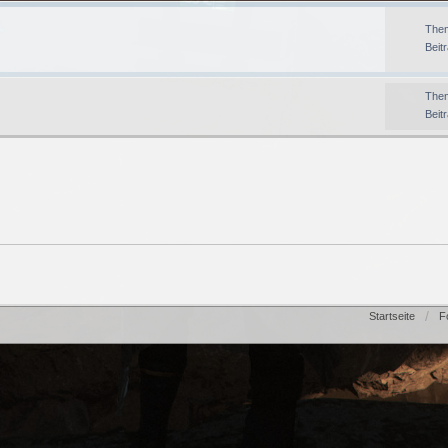
The
Beit
The
Beit
Startseite
F