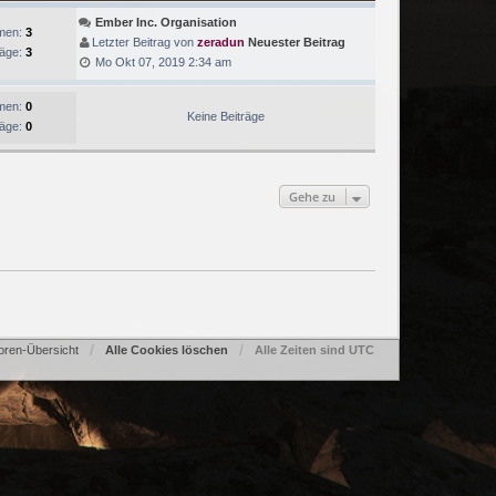
Ember Inc. Organisation
men:
3
Letzter Beitrag von
zeradun
Neuester Beitrag
räge:
3
Mo Okt 07, 2019 2:34 am
men:
0
Keine Beiträge
räge:
0
Gehe zu
oren-Übersicht
Alle Cookies löschen
Alle Zeiten sind
UTC