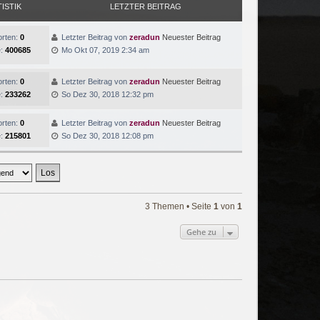
TISTIK
LETZTER BEITRAG
rten:
0
Letzter Beitrag von
zeradun
Neuester Beitrag
e:
400685
Mo Okt 07, 2019 2:34 am
rten:
0
Letzter Beitrag von
zeradun
Neuester Beitrag
e:
233262
So Dez 30, 2018 12:32 pm
rten:
0
Letzter Beitrag von
zeradun
Neuester Beitrag
e:
215801
So Dez 30, 2018 12:08 pm
3 Themen • Seite
1
von
1
Gehe zu