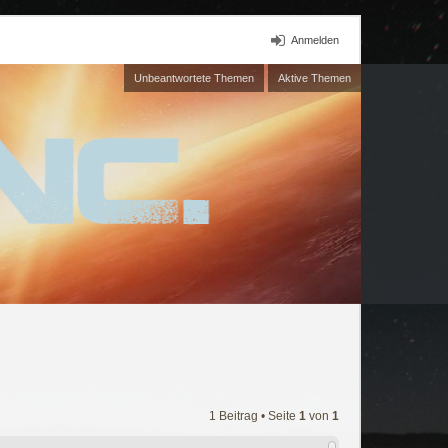
Anmelden
Unbeantwortete Themen
Aktive Themen
1 Beitrag • Seite
1
von
1