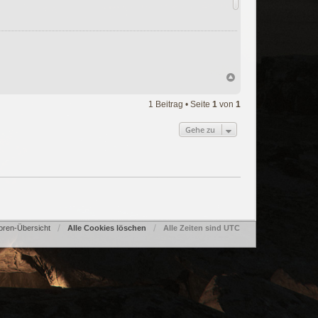
1 Beitrag • Seite
1
von
1
Gehe zu
oren-Übersicht
Alle Cookies löschen
Alle Zeiten sind
UTC