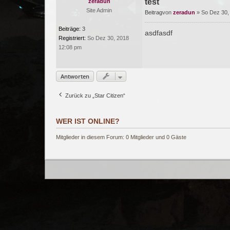
test
zeradun
Site Admin
Beitrag
von
zeradun
»
So Dez 30,
Beiträge:
3
asdfasdf
Registriert:
So Dez 30, 2018
12:08 pm
Antworten
Zurück zu „Star Citizen“
WER IST ONLINE?
Mitglieder in diesem Forum: 0 Mitglieder und 0 Gäste