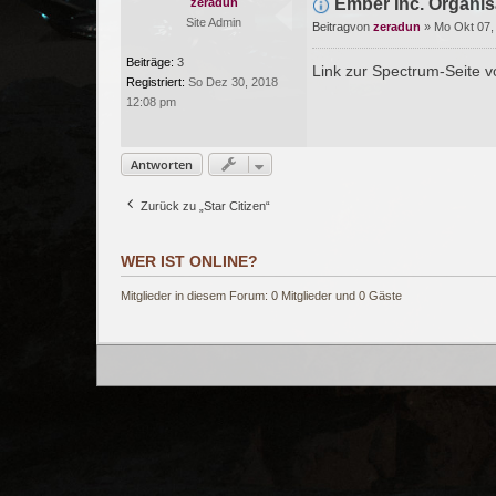
Ember Inc. Organis
zeradun
Site Admin
Beitrag
von
zeradun
»
Mo Okt 07,
Beiträge:
3
Link zur Spectrum-Seite 
Registriert:
So Dez 30, 2018
12:08 pm
Antworten
Zurück zu „Star Citizen“
WER IST ONLINE?
Mitglieder in diesem Forum: 0 Mitglieder und 0 Gäste