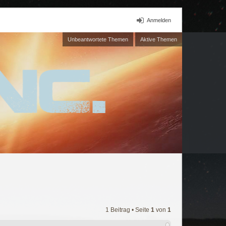
Anmelden
Unbeantwortete Themen
Aktive Themen
1 Beitrag • Seite
1
von
1