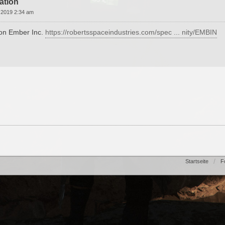
ation
 2019 2:34 am
von Ember Inc.
https://robertsspaceindustries.com/spec ... nity/EMBIN
Startseite
F