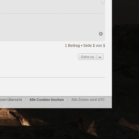
1 Beitrag • Seite
1
von
1
Gehe zu
oren-Übersicht
Alle Cookies löschen
Alle Zeiten sind
UTC